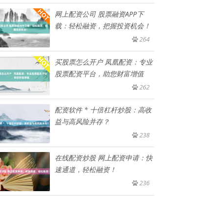
网上配资公司 股票融资APP下
载：轻松融资，把握投资机会！
264
买股票怎么开户 凤凰配资：专业
股票配资平台，助您财富增值
262
配资软件 * 十倍杠杆炒股：高收
益与高风险并存？
238
在线配资炒股 网上配资申请：快
速通道，轻松融资！
236