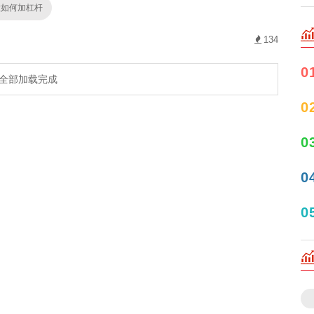
股如何加杠杆
134
0
全部加载完成
0
0
0
0