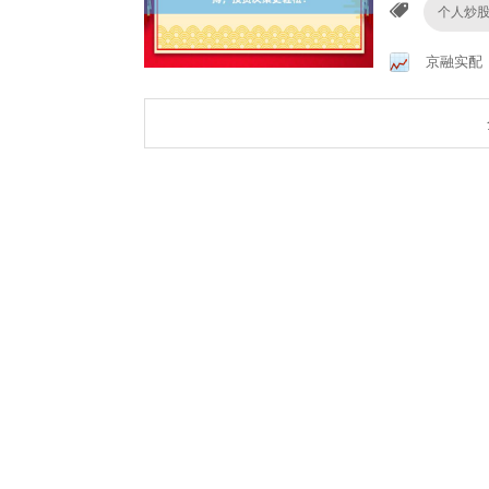
个人炒
京融实配