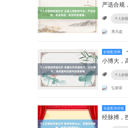
严选合规
个人炒
黑马盘
炒股配资网
小博大，
个人炒
弘财富
实盘配资炒股
经脉搏，