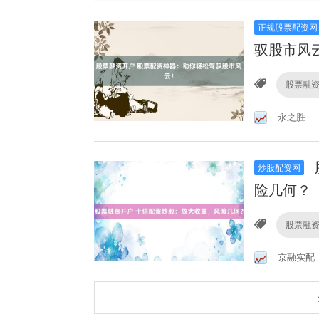
正规股票配资网
驭股市风
股票融
永之胜
炒股配资网
险几何？
股票融
京融实配