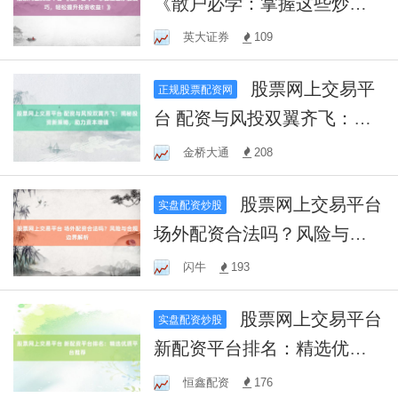
《散户必学：掌握这些炒股
技巧，轻松提升投资收
英大证券
109
益！》
股票网上交易平
正规股票配资网
台 配资与风投双翼齐飞：揭
秘投资新策略，助力资本增
金桥大通
208
值
股票网上交易平台
实盘配资炒股
场外配资合法吗？风险与合
规边界解析
闪牛
193
股票网上交易平台
实盘配资炒股
新配资平台排名：精选优质
平台推荐
恒鑫配资
176