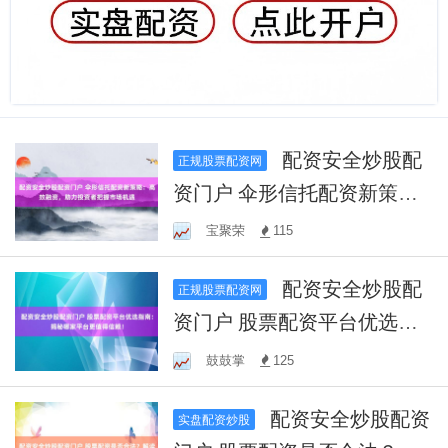
配资安全炒股配
正规股票配资网
资门户 伞形信托配资新策
略：高效融资，助力投资者
宝聚荣
115
把握市场机遇
配资安全炒股配
正规股票配资网
资门户 股票配资平台优选指
南：揭秘哪家平台更值得信
鼓鼓掌
125
赖！
配资安全炒股配资
实盘配资炒股