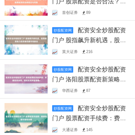
门户 股票配资是否合法？解
读股票配资的法律规定与风
首创证券
89
险
配资安全炒股配资
炒股配资网
门户 股指飙升新机遇，股票
配资助力投资者把握市场脉
英大证券
216
动
配资安全炒股配资
炒股配资网
门户 洛阳股票配资新策略：
掌握投资诀窍，轻松实现财
华西证券
87
富增值！
配资安全炒股配资
炒股配资网
门户 股票配资手续费：费用
明细与省钱攻略
大通证券
145